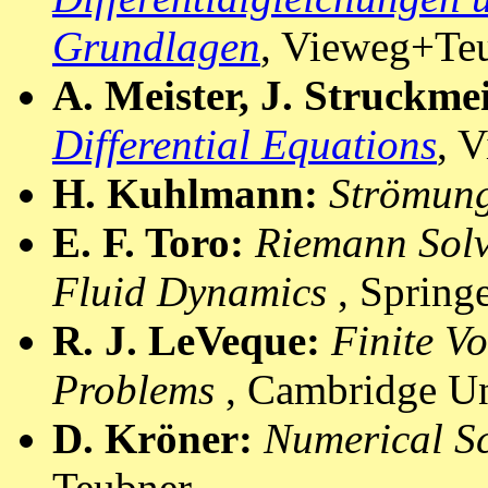
Grundlagen
, Vieweg+Teu
A. Meister, J. Struckme
Differential Equations
, 
H. Kuhlmann:
Strömun
E. F. Toro:
Riemann Solv
Fluid Dynamics
, Springe
R. J. LeVeque:
Finite V
Problems
, Cambridge Un
D. Kröner:
Numerical S
Teubner.